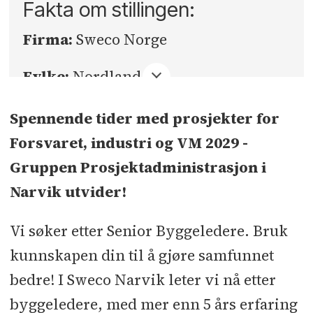
Fakta om stillingen:
Firma:
Sweco Norge
Fylke:
Nordland
Sted:
Narvik
Spennende tider med prosjekter for
Forsvaret, industri og VM 2029 -
Søknadsfrist:
21.06.2026
Gruppen Prosjektadministrasjon i
Narvik utvider!
Vi søker etter Senior Byggeledere. Bruk
kunnskapen din til å gjøre samfunnet
bedre! I Sweco Narvik leter vi nå etter
byggeledere, med mer enn 5 års erfaring