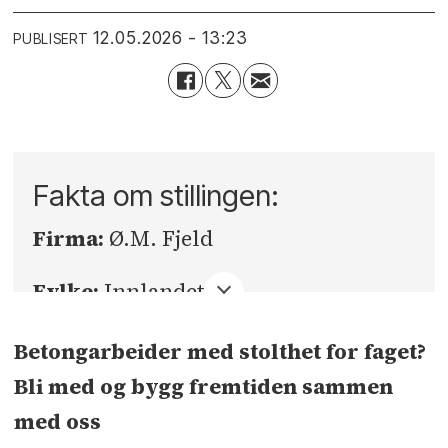
12.05.2026 - 13:23
PUBLISERT
Fakta om stillingen:
Firma:
Ø.M. Fjeld
Fylke:
Innlandet
Sted:
Hamar
Betongarbeider med stolthet for faget?
Bli med og bygg fremtiden sammen
Søknadsfrist:
01.09.2026
med oss