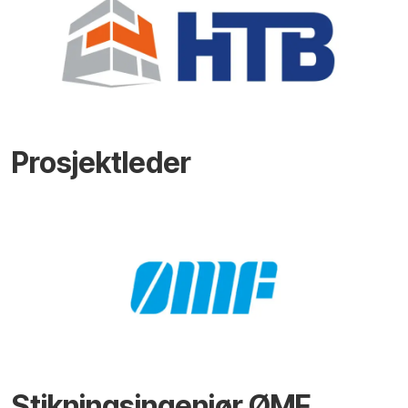
Prosjektleder
Stikningsingeniør ØMF