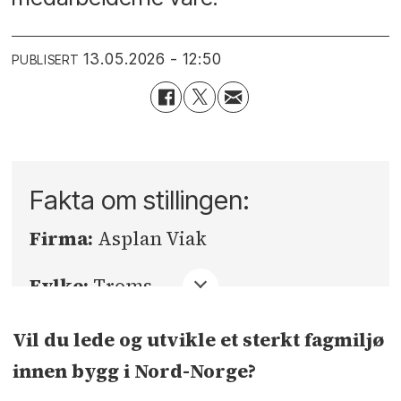
13.05.2026 - 12:50
PUBLISERT
Fakta om stillingen:
Firma:
Asplan Viak
Fylke:
Troms
Sted:
Tromsø
Vil du lede og utvikle et sterkt fagmiljø
innen bygg i Nord-Norge?
Søknadsfrist:
16.06.2026