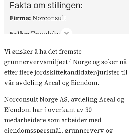
Fakta om stillingen:
Firma:
Norconsult
Fylke:
Trøndelag
Sted:
Trondheim
Vi ønsker å ha det fremste
grunnervervsmiljøet i Norge og søker nå
Søknadsfrist:
07.06.2026
etter flere jordskiftekandidater/jurister til
vår avdeling Areal og Eiendom.
Norconsult Norge AS, avdeling Areal og
Eiendom har i overkant av 30
medarbeidere som arbeider med
eiendomsspørsmål, grunnerverv og