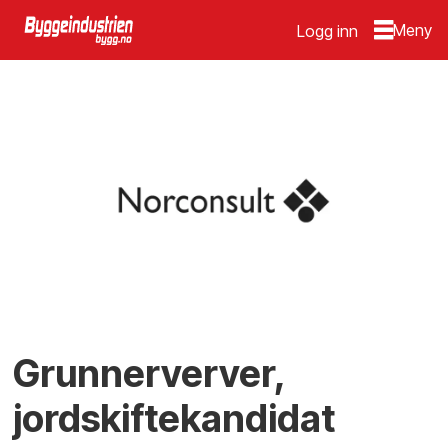
Logg inn
Grunnerverver,
jordskiftekandidat