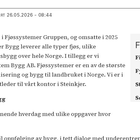
26.05.2026 - 08:44
ERT
 i Fjøssystemer Gruppen, og omsatte i 2025
F
r Bygg leverer alle typer fjøs, ulike
ygg over hele Norge. I tillegg er vi
F
tem Bygg AB. Fjøssystemer er en av de største
F
ring og bygg til landbruket i Norge. Vi er i
leder til vårt kontor i Steinkjer.
S
S
gg
pennende hverdag med ulike oppgaver hvor
 til oppfølging av bygg, i tett dialog med underentr