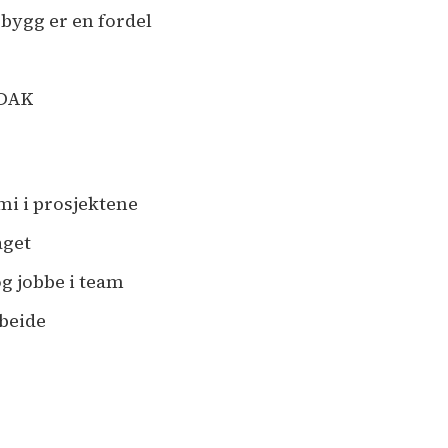
sbygg er en fordel
 DAK
i i prosjektene
aget
og jobbe i team
beide