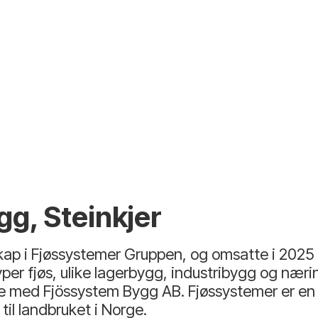
gg, Steinkjer
ap i Fjøssystemer Gruppen, og omsatte i 2025 fo
yper fjøs, ulike lagerbygg, industribygg og nær
rige med Fjössystem Bygg AB. Fjøssystemer er e
il landbruket i Norge.