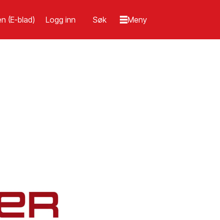
n (E-blad)
Logg inn