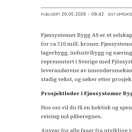
26.05.2026 - 08:42
PUBLISERT
SIST OPPDAT
Fjøssystemer Bygg AS er et selskap
for ca 210 mill. kroner. Fjøssysteme
lagerbygg, industribygg og næringsb
representert i Sverige med Fjössys
leverandørene av innendørsmekanise
stadig vekst, og søker etter prosjekt
Prosjektleder i Fjøssystemer By
Hos oss vil du få en hektisk og s
reising må påberegnes.
Ansvar for alle faser fra utvikling