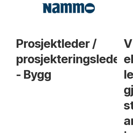
Prosjektleder /
V
prosjekteringsleder
e
- Bygg
l
g
s
a