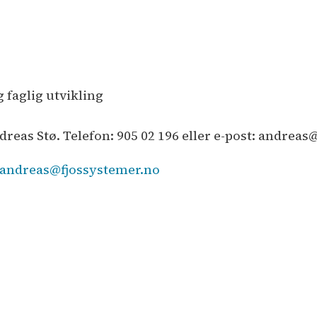
r
 faglig utvikling
ndreas Stø. Telefon: 905 02 196 eller e-post: andrea
andreas@fjossystemer.no