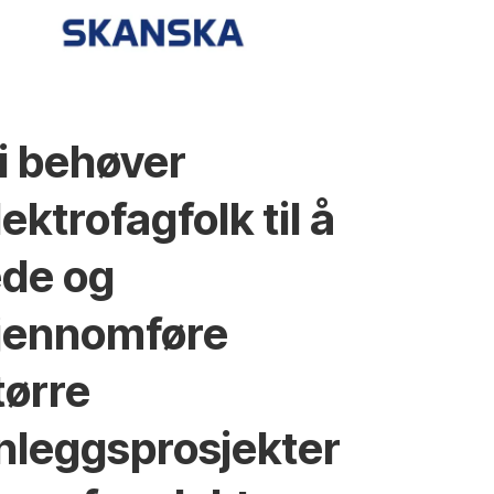
i behøver
lektrofagfolk til å
ede og
jennomføre
tørre
nleggsprosjekter