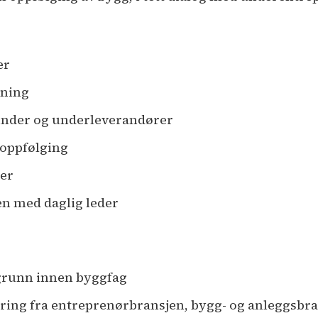
er
gning
under og underleverandører
oppfølging
ter
n med daglig leder
kgrunn innen byggfag
ing fra entreprenørbransjen, bygg- og anleggsbra