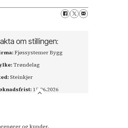
akta om stillingen:
irma:
Fjøssystemer Bygg
ylke:
Trøndelag
ted:
Steinkjer
øknadsfrist:
15.06.2026
eprenører og kunder.