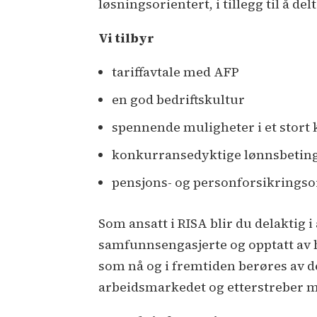
løsningsorientert, i tillegg til å d
Vi tilbyr
tariffavtale med AFP
en god bedriftskultur
spennende muligheter i et stort
konkurransedyktige lønnsbetin
pensjons- og personforsikrings
Som ansatt i RISA blir du delaktig 
samfunnsengasjerte og opptatt av h
som nå og i fremtiden berøres av d
arbeidsmarkedet og etterstreber m