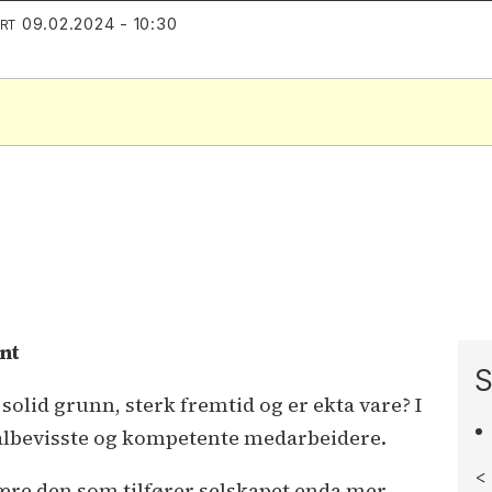
09.02.2024 - 10:30
ERT
nt
S
 solid grunn, sterk fremtid og er ekta vare? I
målbevisste og kompetente medarbeidere.
<
re den som tilfører selskapet enda mer