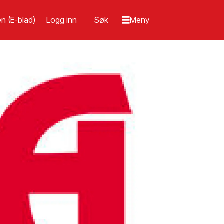
n (E-blad)
Logg inn