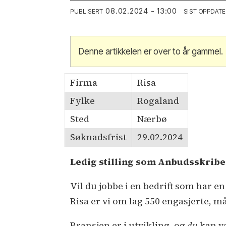
08.02.2024 - 13:00
PUBLISERT
SIST OPPDAT
Denne artikkelen er over to år gammel.
Firma
Risa
Fylke
Rogaland
Sted
Nærbø
Søknadsfrist
29.02.2024
Ledig stilling som Anbudsskribe
Vil du jobbe i en bedrift som har en
Risa er vi om lag 550 engasjerte, 
Bransjen er i utvikling, og
du
kan væ