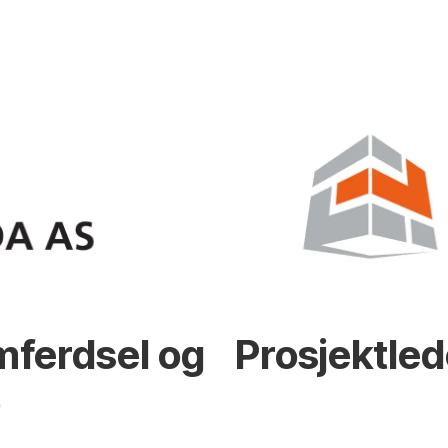
mferdsel og
Prosjektled
o