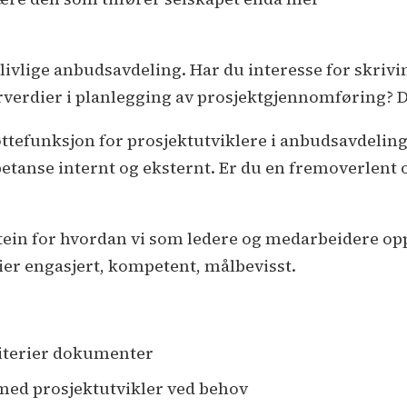
r livlige anbudsavdeling. Har du interesse for skriv
rverdier i planlegging av prosjektgjennomføring? Da
ttefunksjon for prosjektutviklere i anbudsavdelin
petanse internt og eksternt. Er du en fremoverlent
in for hvordan vi som ledere og medarbeidere opptr
ier engasjert, kompetent, målbevisst.
kriterier dokumenter
 med prosjektutvikler ved behov