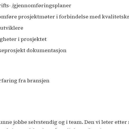
rifts- /gjennomføringsplaner
omføre prosjektmøter i forbindelse med kvalitetskr
tutviklere
gheter i prosjektet
anseprosjekt dokumentasjon
rfaring fra bransjen
unne jobbe selvstendig og i team. Den vi leter ette