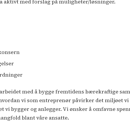
elta aktivt med forslag på muligheter/løsninger.
 konsern
gelser
ordninger
i arbeidet med å bygge fremtidens bærekraftige samf
vordan vi som entreprenør påvirker det miljøet vi
et vi bygger og anlegger. Vi ønsker å omfavne spe
angfold blant våre ansatte.