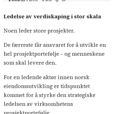
Fylke:
Oslo, Akershus
Sted:
Østlandet
Ledelse av verdiskaping i stor skala
Søknadsfrist:
snarest
Noen leder store prosjekter.
De færreste får ansvaret for å utvikle en
hel prosjektportefølje – og menneskene
som skal levere den.
For en ledende aktør innen norsk
eiendomsutvikling er tidspunktet
kommet for å styrke den strategiske
ledelsen av virksomhetens
prosjektportefølje.