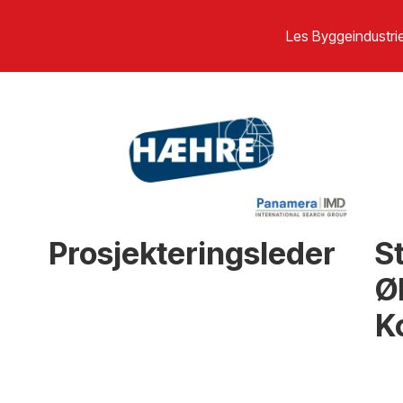
Les Byggeindustrie
Prosjekteringsleder
S
Ø
K