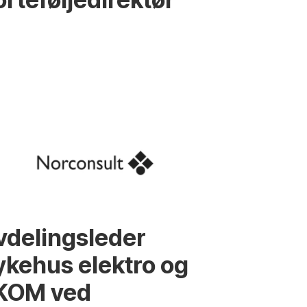
vdelingsleder
ykehus elektro og
KOM ved