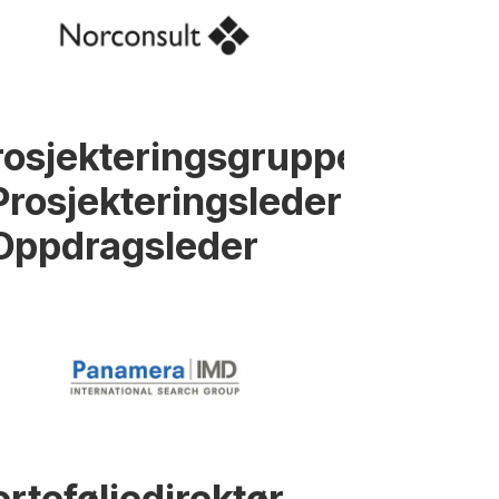
rosjekteringsgruppeleder
 Prosjekteringsleder
 Oppdragsleder
orteføljedirektør