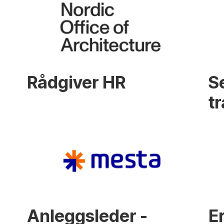
Rådgiver HR
S
t
Anleggsleder -
E