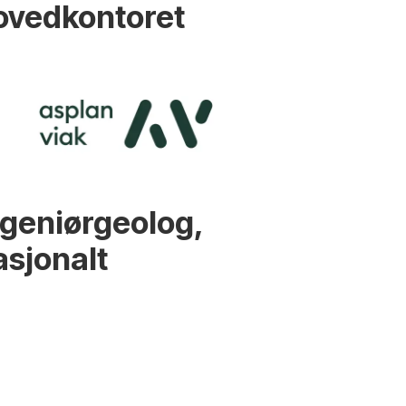
ovedkontoret
ngeniørgeolog,
asjonalt