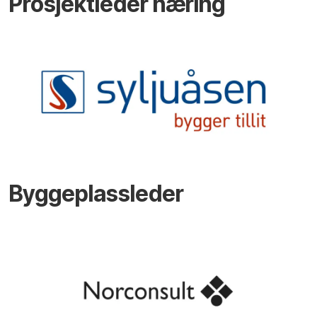
Prosjektleder næring
Byggeplassleder