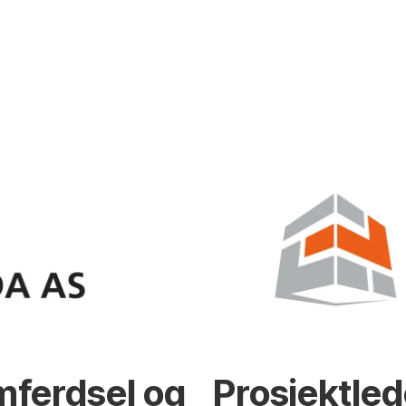
mferdsel og
Prosjektled