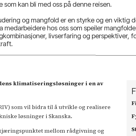
e som kan bli med oss på denne reisen.
dering og mangfold er en styrke og en viktig de
å ha medarbeidere hos oss som speiler mangfold
kombinasjoner, livserfaring og perspektiver, fo
raft.
dens klimatiseringsløsninger i en av
F
F
V) som vil bidra til å utvikle og realisere
kniske løsninger i Skanska.
F
S
i skjæringspunktet mellom rådgivning og