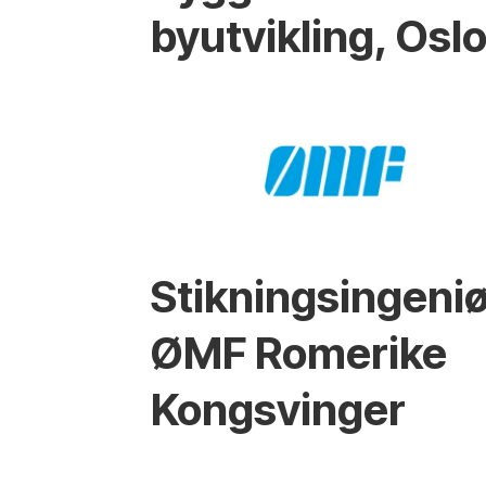
byutvikling, Osl
Stikningsingeniø
ØMF Romerike
Kongsvinger