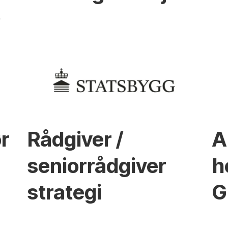
o
r
Rådgiver /
A
seniorrådgiver
h
strategi
G