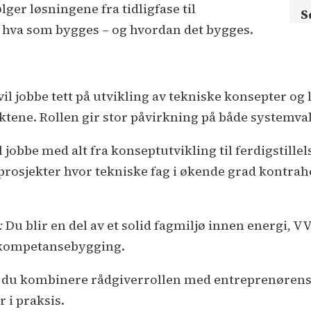
er løsningene fra tidligfase til
S
 hva som bygges – og hvordan det bygges.
vil jobbe tett på utvikling av tekniske konsepter og l
jektene. Rollen gir stor påvirkning på både systemv
l jobbe med alt fra konseptutvikling til ferdigstill
prosjekter hvor tekniske fag i økende grad kontra
r:
Du blir en del av et solid fagmiljø innen energi, 
g kompetansebygging.
r du kombinere rådgiverrollen med entreprenøren
 i praksis.