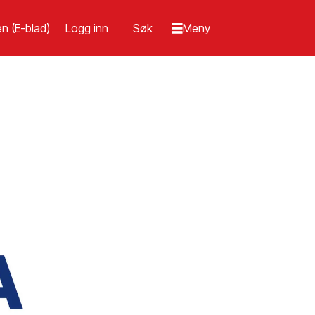
n (E-blad)
Logg inn