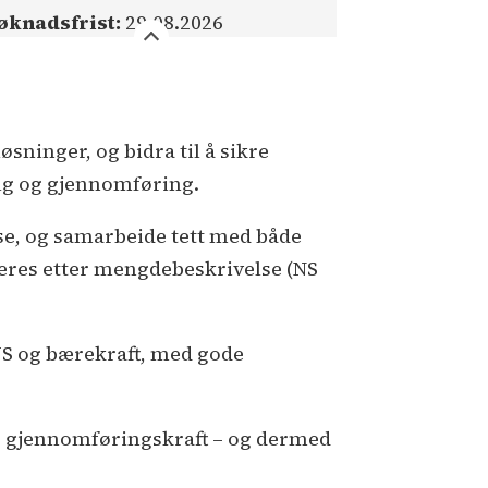
øknadsfrist:
29.08.2026
øsninger, og bidra til å sikre
alg og gjennomføring.
else, og samarbeide tett med både
heres etter mengdebeskrivelse (NS
VVS og bærekraft, med gode
s gjennomføringskraft – og dermed