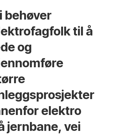
i behøver
lektrofagfolk til å
ede og
jennomføre
tørre
nleggsprosjekter
nnenfor elektro
å jernbane, vei