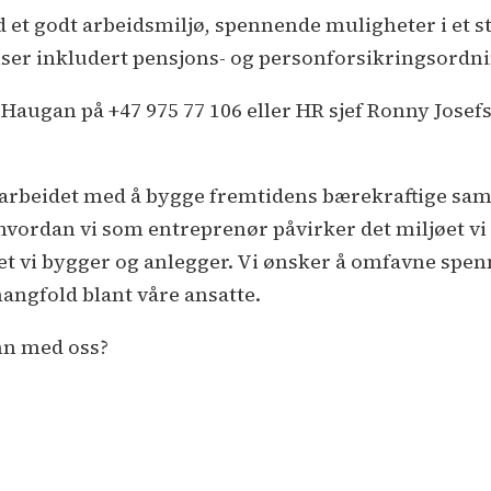
 et godt arbeidsmiljø, spennende muligheter i et s
ser inkludert pensjons- og personforsikringsord
Haugan på +47 975 77 106 eller HR sjef Ronny Josefs
i arbeidet med å bygge fremtidens bærekraftige samf
vordan vi som entreprenør påvirker det miljøet vi
et vi bygger og anlegger. Vi ønsker å omfavne spe
angfold blant våre ansatte.
nn med oss?