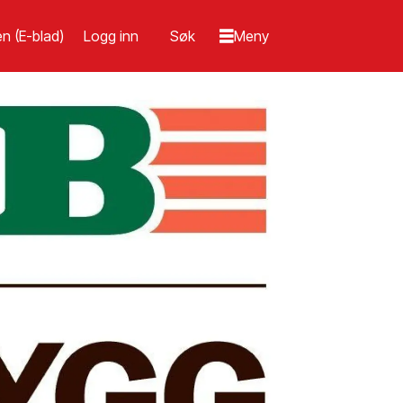
n (E-blad)
Logg inn