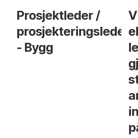
Prosjektleder /
V
prosjekteringsleder
e
- Bygg
l
g
s
a
i
p