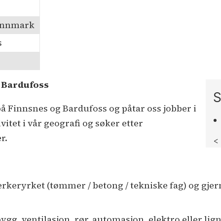
innmark
s
, Bardufoss
S
å Finnsnes og Bardufoss og påtar oss jobber i
itet i vår geografi og søker etter
r.
<
rkeryrket (tømmer / betong / tekniske fag) og gjer
gg, ventilasjon, rør, automasjon, elektro eller li