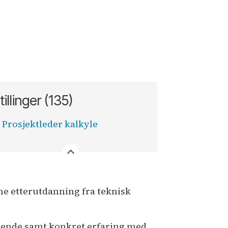
tillinger (135)
Prosjektleder kalkyle
ne etterutdanning fra teknisk
gnende samt konkret erfaring med