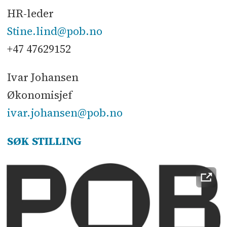
HR-leder
Stine.lind@pob.no
+47 47629152
Ivar Johansen
Økonomisjef
ivar.johansen@pob.no
SØK STILLING