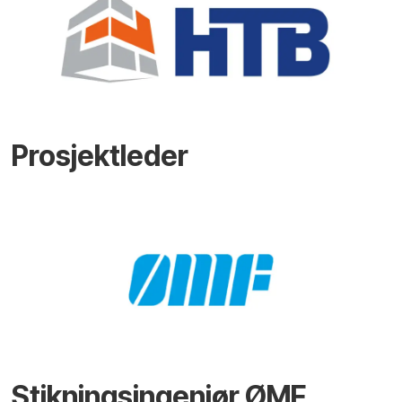
Prosjektleder
Stikningsingeniør ØMF