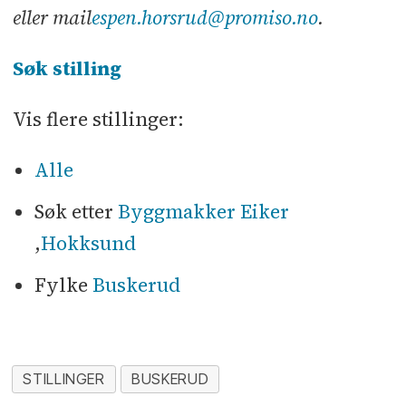
eller mail
espen.horsrud@promiso.no
.
Søk stilling
Vis flere stillinger:
Alle
Søk etter
Byggmakker Eiker
,
Hokksund
Fylke
Buskerud
STILLINGER
BUSKERUD