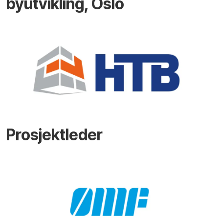
byutvikling, Oslo
Prosjektleder