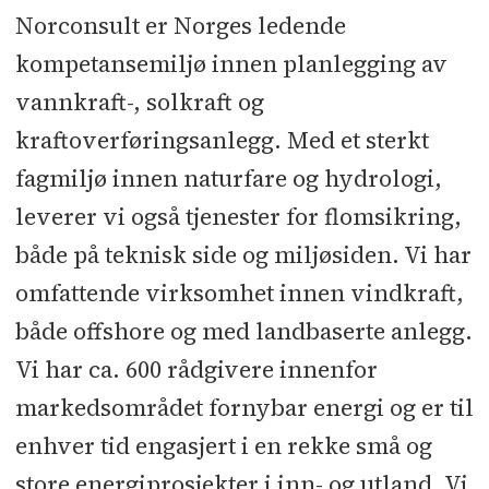
Sted:
Sandvika
Norconsult er Norges ledende
kompetansemiljø innen planlegging av
Søknadsfrist:
26.10.2025
vannkraft-, solkraft og
kraftoverføringsanlegg. Med et sterkt
fagmiljø innen naturfare og hydrologi,
leverer vi også tjenester for flomsikring,
både på teknisk side og miljøsiden. Vi har
omfattende virksomhet innen vindkraft,
både offshore og med landbaserte anlegg.
Vi har ca. 600 rådgivere innenfor
markedsområdet fornybar energi og er til
enhver tid engasjert i en rekke små og
store energiprosjekter i inn- og utland. Vi