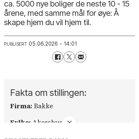
ca. 5000 nye boliger de neste 10 - 15
årene, med samme mål for øye: Å
skape hjem du vil hjem til.
05.06.2026 - 14:01
PUBLISERT
Fakta om stillingen:
Firma:
Bakke
Fylke:
Akershus
Sted:
Aurskog