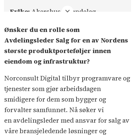
Fylke:
Akershus, Trøndelag
Sted:
Sandvika, Trondheim
Ønsker du en rolle som
Avdelingsleder Salg for en av Nordens
Søknadsfrist:
03.10.2025
største produktporteføljer innen
eiendom og infrastruktur?
Norconsult Digital tilbyr programvare og
tjenester som gjør arbeidsdagen
smidigere for dem som bygger og
forvalter samfunnet. Nå søker vi
en avdelingsleder med ansvar for salg av
våre bransjeledende løsninger og