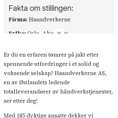
Fakta om stillingen:
Firma:
Haandverkerne
Fylke:
Oslo, Akershus
Sted:
Oslo og omegn
Er du en erfaren tømrer på jakt etter
Søknadsfrist:
07.11.2025
spennende utfordringer i et solid og
voksende selskap? Haandverkerne AS,
en av Østlandets ledende
totalleverandører av håndverkstjenester,
ser etter deg!
Med 185 dyktige ansatte dekker vi