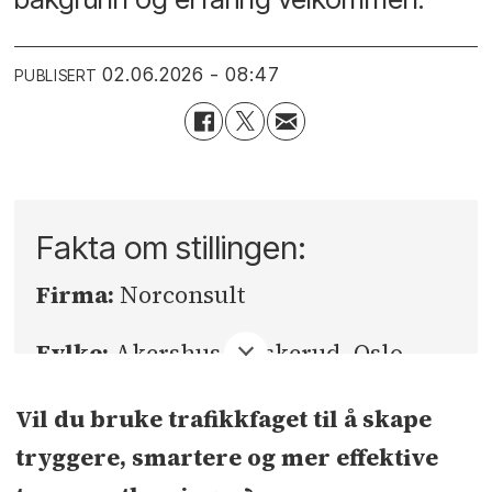
02.06.2026 - 08:47
PUBLISERT
Fakta om stillingen:
Firma:
Norconsult
Fylke:
Akershus, Buskerud, Oslo
Sted:
Sandvika, Drammen, Oslo
Vil du bruke trafikkfaget til å skape
tryggere, smartere og mer effektive
Søknadsfrist:
23.08.2026