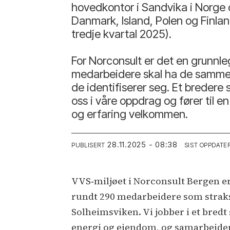
hovedkontor i Sandvika i Norge 
Danmark, Island, Polen og Finlan
tredje kvartal 2025).
For Norconsult er det en grunnle
medarbeidere skal ha de samme mu
de identifiserer seg. Et bredere 
oss i våre oppdrag og fører til 
og erfaring velkommen.
28.11.2025 - 08:38
PUBLISERT
SIST OPPDATE
VVS‑miljøet i Norconsult Bergen er 
rundt 290 medarbeidere som straks fl
Solheimsviken. Vi jobber i et bredt
energi og eiendom, og samarbeider 