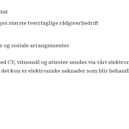
ltat
es største tverrfaglige rådgiverbedrift
r
er og sosiale arrangementer
d CV, vitnemål og attester sendes via vårt elektr
 det kun er elektroniske søknader som blir behandl