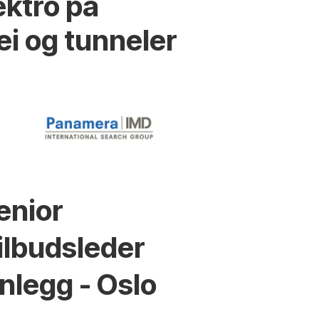
ektro på
ei og tunneler
enior
ilbudsleder
nlegg - Oslo