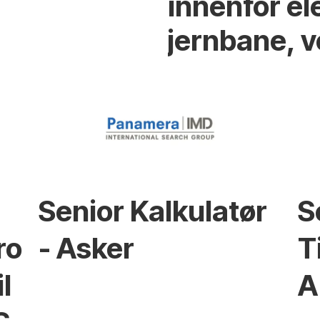
innenfor el
jernbane, v
Senior Kalkulatør
S
ro
- Asker
T
l
A