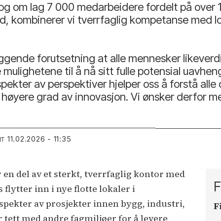
og om lag 7 000 medarbeidere fordelt på over 1
d, kombinerer vi tverrfaglig kompetanse med loka
ggende forutsetning at alle mennesker likeverdi
lighetene til å nå sitt fulle potensial uavhen
spekter av perspektiver hjelper oss å forstå alle
en høyere grad av innovasjon. Vi ønsker derfor
11.02.2026 - 11:35
RT
en del av et sterkt, tverrfaglig kontor med
F
ytter inn i nye flotte lokaler i
 spekter av prosjekter innen bygg, industri,
F
tett med andre fagmiljøer for å levere