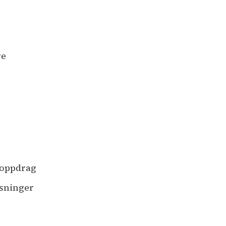
re
 oppdrag
øsninger