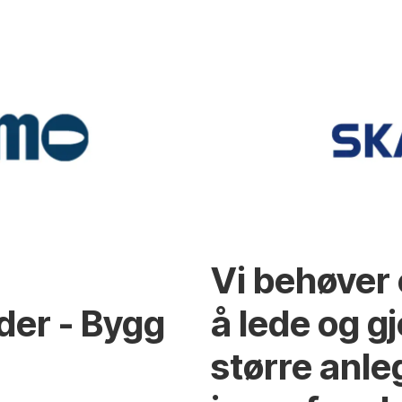
Vi behøver e
der - Bygg
å lede og 
større anle