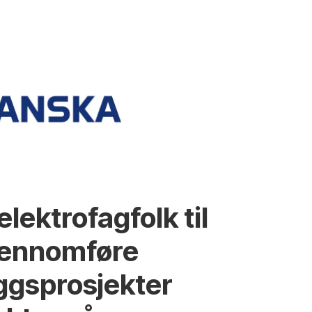
lektrofagfolk til
gjennomføre
ggsprosjekter