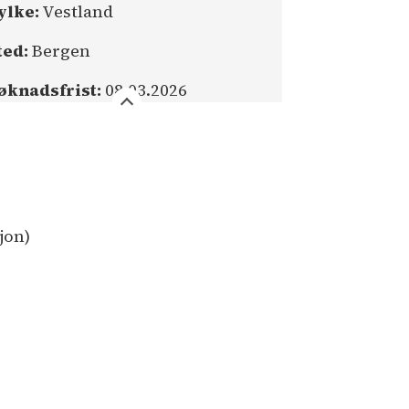
ylke:
Vestland
ted:
Bergen
øknadsfrist:
08.03.2026
jon)