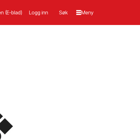
n (E-blad)
Logg inn