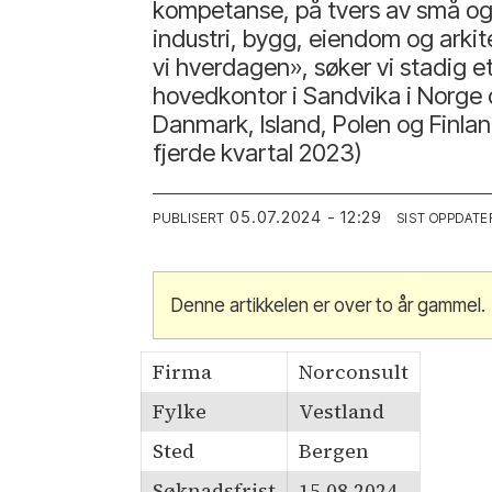
kompetanse, på tvers av små og st
industri, bygg, eiendom og arki
vi hverdagen», søker vi stadig 
hovedkontor i Sandvika i Norge 
Danmark, Island, Polen og Finlan
fjerde kvartal 2023)
05.07.2024 - 12:29
PUBLISERT
SIST OPPDATE
Denne artikkelen er over to år gammel.
Firma
Norconsult
Fylke
Vestland
Sted
Bergen
Søknadsfrist
15.08.2024