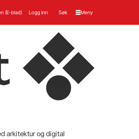
n (E-blad)
Logg inn
 arkitektur og digital