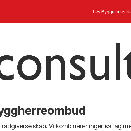
Les Byggeindustrie
Byggherreombud
 rådgiverselskap. Vi kombinerer ingeniørfag med