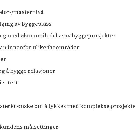
elor-/masternivå
ølging av byggeplass
ing med økonomiledelse av byggeprosjekter
kap innenfor ulike fagområder
ger
og å bygge relasjoner
ientert
sterkt ønske om å lykkes med komplekse prosjekte
 kundens målsettinger