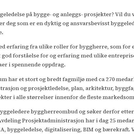
geledelse på bygge- og anleggs- prosjekter? Vil d
er deg som er en dyktig og ansvarsbevisst byggeled
e.
red erfaring fra ulike roller for byggherre, som f
 god forståelse for og erfaring med ulike entrepris
aer i spennende oppdrag.
m har et stort og bredt fagmiljø med ca 270 medarb
asjon og prosjektledelse, plan, arkitektur, byggfag
ekter i alle størrelser innenfor de fleste markedso
 byggeledere byggherreombud og søker derfor etter 
 Avdeling Prosjektadministrasjon har i dag 25 med
A, byggeledelse, digitalisering, BIM og bærekraft. V