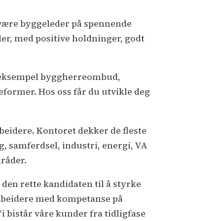
u være byggeleder på spennende
er, med positive holdninger, godt
or eksempel byggherreombud,
eformer. Hos oss får du utvikle deg
eidere. Kontoret dekker de fleste
, samferdsel, industri, energi, VA
mråder.
den rette kandidaten til å styrke
arbeidere med kompetanse på
i bistår våre kunder fra tidligfase