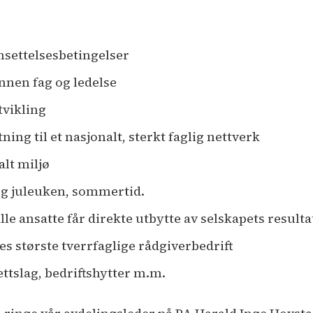
settelsesbetingelser
nen fag og ledelse
tvikling
ing til et nasjonalt, sterkt faglig nettverk
alt miljø
- og juleuken, sommertid.
e ansatte får direkte utbytte av selskapets resulta
s største tverrfaglige rådgiverbedrift
ettslag, bedriftshytter m.m.
inge vår avdelingsleder på PA Harald Inge Hovstad