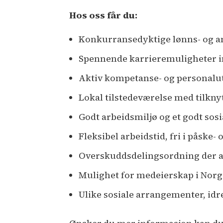
Hos oss får du:
Konkurransedyktige lønns- og an
Spennende karrieremuligheter in
Aktiv kompetanse- og personalu
Lokal tilstedeværelse med tilknytn
Godt arbeidsmiljø og et godt sosi
Fleksibel arbeidstid, fri i påske
Overskuddsdelingsordning der all
Mulighet for medeierskap i Norge
Ulike sosiale arrangementer, idr
Ønsker du mer informasjon kan du r