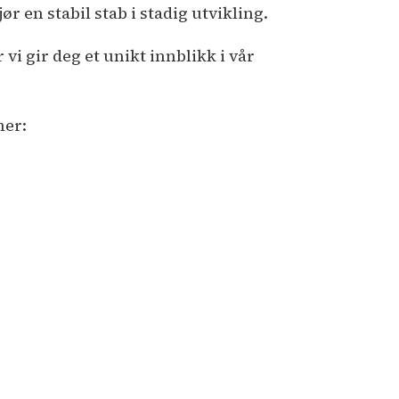
r en stabil stab i stadig utvikling.
i gir deg et unikt innblikk i vår
her: