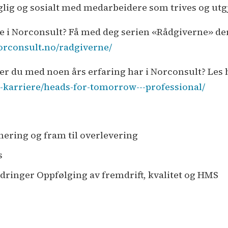
faglig og sosialt med medarbeidere som trives og utgjø
e i Norconsult? Få med deg serien «Rådgiverne» der v
orconsult.no/radgiverne/
er du med noen års erfaring har i Norconsult? Les 
-karriere/heads-for-tomorrow---professional/
ering og fram til overlevering
s
dringer Oppfølging av fremdrift, kvalitet og HMS