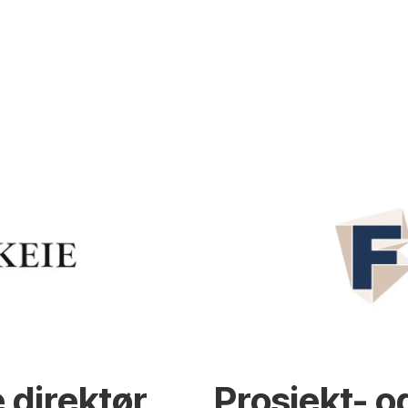
 direktør
Prosjekt- o