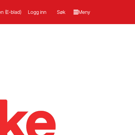
n (E-blad)
Logg inn