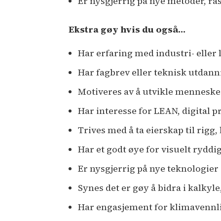
Er nysgjerrig på nye metoder, ras
Ekstra gøy hvis du også…
Har erfaring med industri- eller 
Har fagbrev eller teknisk utdan
Motiveres av å utvikle mennesk
Har interesse for LEAN, digital 
Trives med å ta eierskap til rig
Har et godt øye for visuelt ryddi
Er nysgjerrig på nye teknologier
Synes det er gøy å bidra i kalkyle
Har engasjement for klimavennli