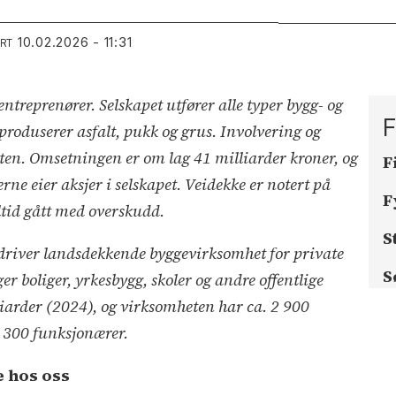
10.02.2026 - 11:31
ERT
ntreprenører. Selskapet utfører alle typer bygg- og
F
produserer asfalt, pukk og grus. Involvering og
en. Omsetningen er om lag 41 milliarder kroner, og
F
e eier aksjer i selskapet. Veidekke er notert på
F
lltid gått med overskudd.
S
 driver landsdekkende byggevirksomhet for private
S
r boliger, yrkesbygg, skoler og andre offentlige
iarder (2024), og virksomheten har ca. 2 900
1 300 funksjonærer.
e hos oss