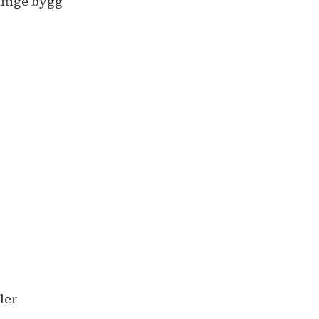
aftige bygg
ler