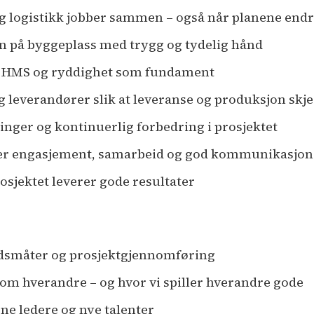
 og logistikk jobber sammen – også når planene end
n på byggeplass med trygg og tydelig hånd
t, HMS og ryddighet som fundament
everandører slik at leveranse og produksjon skjer i
ringer og kontinuerlig forbedring i prosjektet
er engasjement, samarbeid og god kommunikasjon
prosjektet leverer gode resultater
eidsmåter og prosjektgjennomføring
g om hverandre – og hvor vi spiller hverandre gode
rne ledere og nye talenter