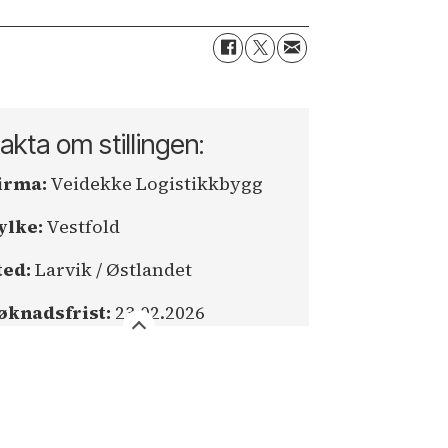
akta om stillingen:
irma:
Veidekke Logistikkbygg
ylke:
Vestfold
ted:
Larvik / Østlandet
øknadsfrist:
23.02.2026