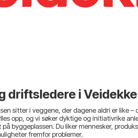
 driftsledere i Veidekk
lsen sitter i veggene, der dagene aldri er like – o
les opp, og vi søker dyktige og initiativrike a
ft på byggeplassen. Du liker mennesker, produk
 muligheter fremfor problemer.