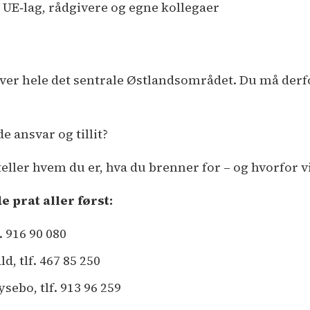
e UE‑lag, rådgivere og egne kollegaer
 over hele det sentrale Østlandsområdet. Du må der
e ansvar og tillit?
ller hvem du er, hva du brenner for – og hvorfor vi 
e prat aller først:
. 916 90 080
, tlf. 467 85 250
ebo, tlf. 913 96 259