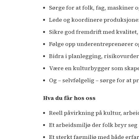
Sørge for at folk, fag, maskiner
Lede og koordinere produksjone
Sikre god fremdrift med kvalite
Følge opp underentreprenører og l
Bidra i planlegging, risikovurde
Være en kulturbygger som skap
Og – selvfølgelig – sørge for at 
Hva du får hos oss
Reell påvirkning på kultur, arb
Et arbeidsmiljø der folk bryr se
Et sterkt fagmiljø med både erfa