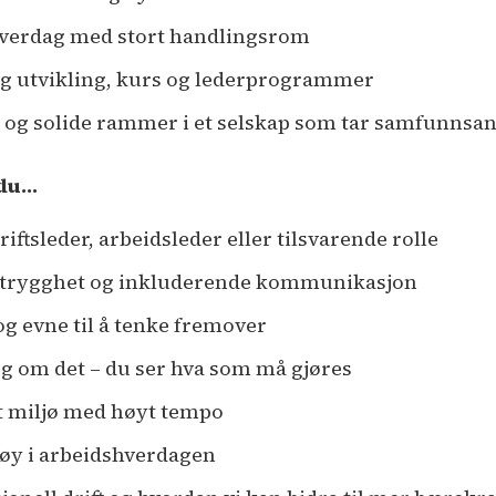
shverdag med stort handlingsrom
lig utvikling, kurs og lederprogrammer
og solide rammer i et selskap som tar samfunnsan
 du…
iftsleder, arbeidsleder eller tilsvarende rolle
t, trygghet og inkluderende kommunikasjon
g evne til å tenke fremover
eg om det – du ser hva som må gjøres
 et miljø med høyt tempo
tøy i arbeidshverdagen