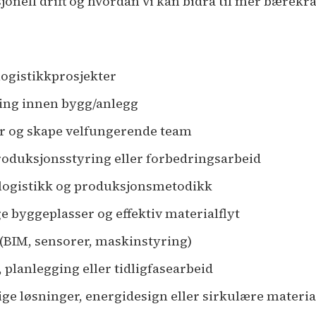
jonell drift og hvordan vi kan bidra til mer bærekr
logistikkprosjekter
ning innen bygg/anlegg
er og skape velfungerende team
produksjonsstyring eller forbedringsarbeid
g, logistikk og produksjonsmetodikk
ge byggeplasser og effektiv materialflyt
 (BIM, sensorer, maskinstyring)
, planlegging eller tidligfasearbeid
ge løsninger, energidesign eller sirkulære materia