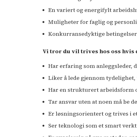
En variert og energifylt arbeid
Muligheter for faglig og person
Konkurransedyktige betingelser 
Vi tror du vil trives hos oss hvis
Har erfaring som anleggsleder, dr
Liker å lede gjennom tydelighe
Har en strukturert arbeidsform o
Tar ansvar uten at noen må be d
Er løsningsorientert og trives i
Ser teknologi som et smart verk