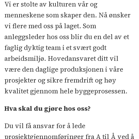
Sted:
Sande i Vestfold
Vi er stolte av kulturen vår og
menneskene som skaper den. Nå ønsker
Søknadsfrist:
13.04.2026
vi flere med oss på laget. Som
anleggsleder hos oss blir du en del av et
faglig dyktig team i et svært godt
arbeidsmiljø. Hovedansvaret ditt vil
være den daglige produksjonen i våre
prosjekter og sikre fremdrift og høy
kvalitet gjennom hele byggeprosessen.
Hva skal du gjøre hos oss?
Du vil få ansvar for å lede
prosjektgjennomføringer fra A til Å ved å