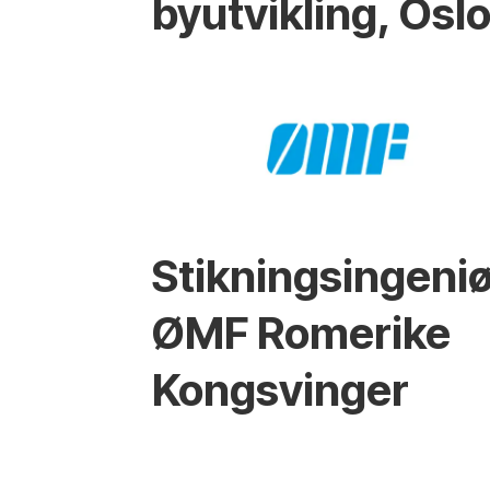
byutvikling, Osl
Stikningsingeniø
ØMF Romerike
Kongsvinger