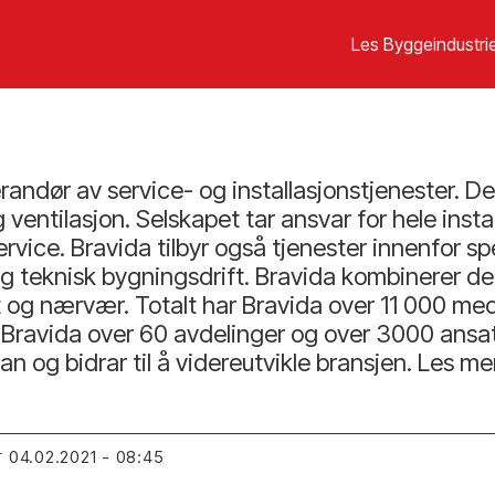
Les Byggeindustrie
andør av service- og installasjonstjenester. D
 ventilasjon. Selskapet tar ansvar for hele inst
 service. Bravida tilbyr også tjenester innenfor 
t og teknisk bygningsdrift. Bravida kombinerer d
tet og nærvær. Totalt har Bravida over 11 000 me
 Bravida over 60 avdelinger og over 3000 ansa
an og bidrar til å videreutvikle bransjen. Les m
04.02.2021 - 08:45
T