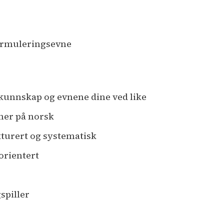
formuleringsevne
r kunnskap og evnene dine ved like
er på norsk
kturert og systematisk
orientert
spiller