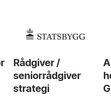
o
r
Rådgiver /
A
seniorrådgiver
h
strategi
G