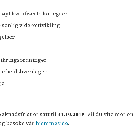
 høyt kvalifiserte kollegaer
rsonlig videreutvikling
gelser
sikringsordninger
i arbeidshverdagen
jø
Søknadsfrist er satt til
31.10.2019
. Vil du vite mer o
 og besøke vår
hjemmeside
.