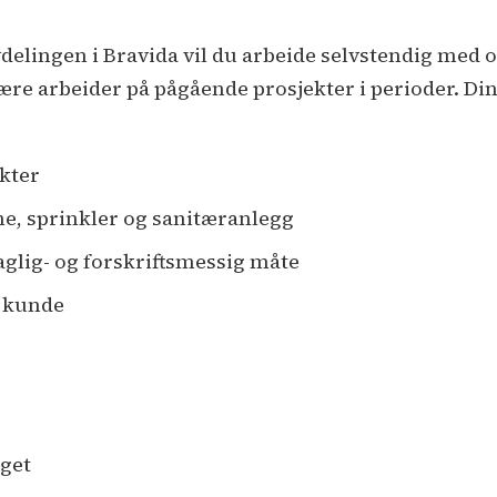
elingen i Bravida vil du arbeide selvstendig med o
bære arbeider på pågående prosjekter i perioder. Di
ekter
me, sprinkler og sanitæranlegg
aglig- og forskriftsmessig måte
 kunde
aget