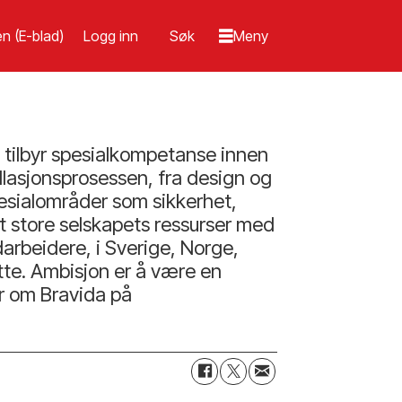
n (E-blad)
Logg inn
e tilbyr spesialkompetanse innen
allasjonsprosessen, fra design og
spesialområder som sikkerhet,
et store selskapets ressurser med
darbeidere, i Sverige, Norge,
tte. Ambisjon er å være en
er om Bravida på