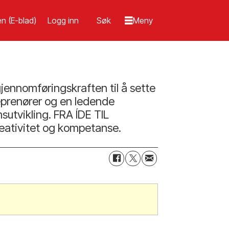
n (E-blad)
Logg inn
jennomføringskraften til å sette
treprenører og en ledende
utvikling. FRA ÍDE TIL
kreativitet og kompetanse.