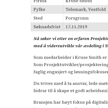
Firma
Kruse Smith
Fylke
Telemark, Vestfold
Sted
Porsgrunn
Søknadsfrist
17.11.2019
Nå søker vi etter en erfaren Prosjek
med å videreutvikle vår avdeling i 
Som medarbeider i Kruse Smith er d
Som Prosjektutvikler/prosjektering
faglig engasjert og løsningsfokus
Du trives med å ta ansvar, lede møte
bidrar til å skape et godt arbeidsm
Bransjen har høyt fokus på digitali