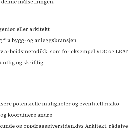
ler denne målsetningen.
eniør eller arkitekt
ng fra bygg- og anleggsbransjen
tiv arbeidsmetodikk, som for eksempel VDC og LEA
tlig og skriftlig
fisere potensielle muligheter og eventuell risiko
 og koordinere andre
 kunde og oppdragsgiversiden,dvs Arkitekt, rådgiv