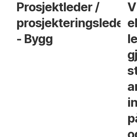
Prosjektleder /
V
prosjekteringsleder
e
- Bygg
l
g
s
a
i
p
o