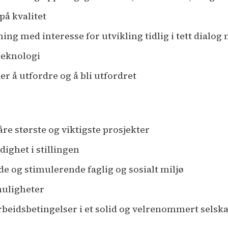
å kvalitet
ing med interesse for utvikling tidlig i tett dialo
teknologi
er å utfordre og å bli utfordret
åre største og viktigste prosjekter
ighet i stillingen
nde og stimulerende faglig og sosialt miljø
muligheter
beidsbetingelser i et solid og velrenommert selsk