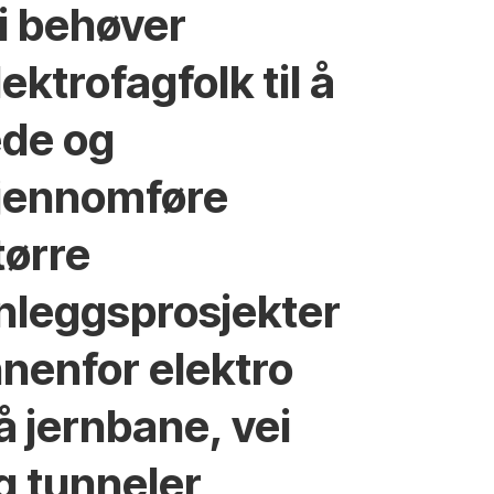
i behøver
lektrofagfolk til å
ede og
jennomføre
tørre
nleggsprosjekter
nnenfor elektro
å jernbane, vei
g tunneler