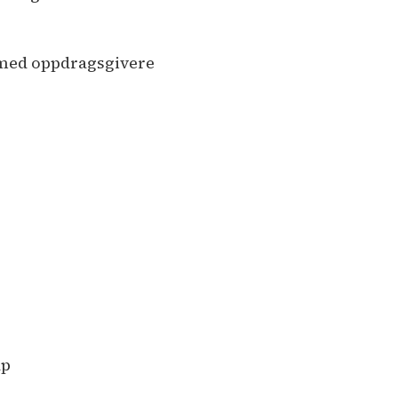
g med oppdragsgivere
ap