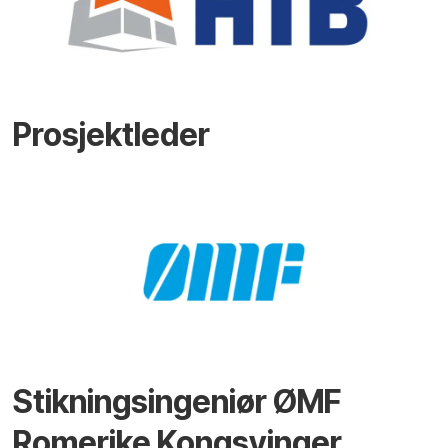
Prosjektleder
Stikningsingeniør ØMF
Romerike Kongsvinger