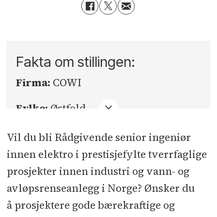
Fakta om stillingen:
Firma:
COWI
Fylke:
Østfold
Sted:
Fredrikstad
Vil du bli Rådgivende senior ingeniør
innen elektro i prestisjefylte tverrfaglige
Søknadsfrist:
13.03.2026
prosjekter innen industri og vann- og
avløpsrenseanlegg i Norge? Ønsker du
å prosjektere gode bærekraftige og