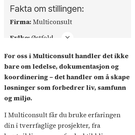
Fakta om stillingen:
Firma:
Multiconsult
Fylke:
Østfold
Sted:
Fredrikstad
For oss i Multiconsult handler det ikke
bare om ledelse, dokumentasjon og
Søknadsfrist:
09.06.2025
koordinering – det handler om å skape
løsninger som forbedrer liv, samfunn
og miljø.
I Multiconsult får du bruke erfaringen
din i tverrfaglige prosjekter, fra