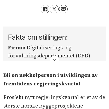
Fakta om stillingen:
Firma:
Digitaliserings- og
forvaltningsdepartementet (DFD)
Fylke:
Oslo
Bli en nøkkelperson i utviklingen av
Sted:
Oslo
fremtidens regjeringskvartal
Søknadsfrist:
10.09.2025
Prosjekt nytt regjeringskvartal er et av de
største norske byggeprosjektene