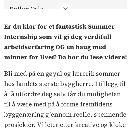
Fylke:
Oslo
Sted:
Oslo
Er du klar for et fantastisk Summer
Internship som vil gi deg verdifull
Søknadsfrist:
11.01.2026
arbeidserfaring OG en haug med
minner for livet? Da bør du lese videre!
Bli med på en gøyal og lærerik sommer
hos landets største byggherre. I tillegg til
å få utfordre deg selv får du muligheten
til å være med på å forme fremtidens
byggenæring gjennom reelle, spennende
prosjekter. Vi leter etter kreative og kloke