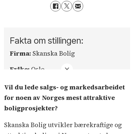
Fakta om stillingen:
Firma:
Skanska Bolig
Fylke:
Oslo
Sted:
Oslo
Vil du lede salgs- og markedsarbeidet
for noen av Norges mest attraktive
Søknadsfrist:
26.05.2026
boligprosjekter?
Skanska Bolig utvikler bærekraftige og