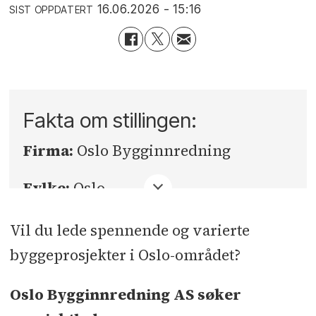
16.06.2026 - 15:16
SIST OPPDATERT
Fakta om stillingen:
Firma:
Oslo Bygginnredning
Fylke:
Oslo
Sted:
Oslo
Vil du lede spennende og varierte
byggeprosjekter i Oslo-området?
Søknadsfrist:
snarest
Oslo Bygginnredning AS søker