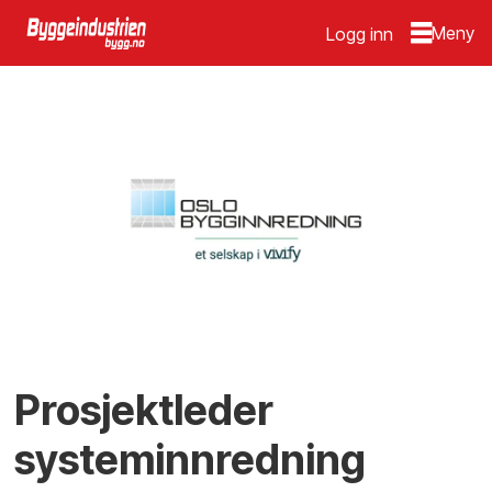
Logg inn
Prosjektleder
systeminnredning