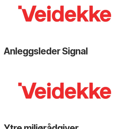
Anleggsleder Signal
Ytre miljørådgiver