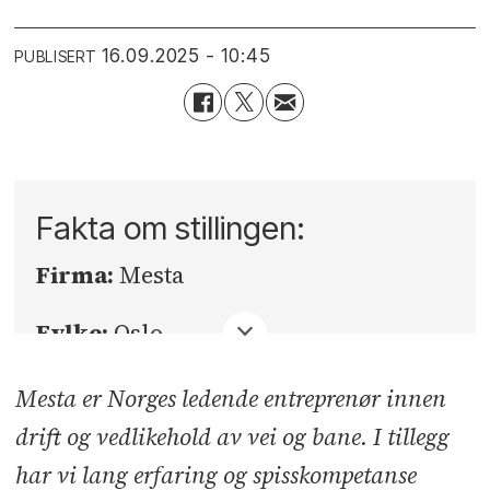
16.09.2025 - 10:45
PUBLISERT
Fakta om stillingen:
Firma:
Mesta
Fylke:
Oslo
Sted:
Oslo
Mesta er Norges ledende entreprenør innen
drift og vedlikehold av vei og bane. I tillegg
Søknadsfrist:
07.10.2025
har vi lang erfaring og spisskompetanse