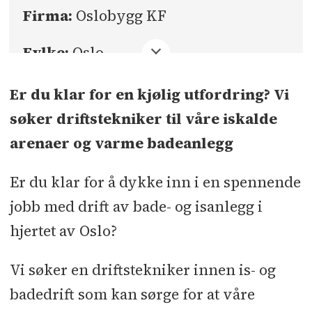
Firma:
Oslobygg KF
Fylke:
Oslo
Sted:
Oslo
Er du klar for en kjølig utfordring? Vi
søker driftstekniker til våre iskalde
Søknadsfrist:
18.05.2026
arenaer og varme badeanlegg
Er du klar for å dykke inn i en spennende
jobb med drift av bade- og isanlegg i
hjertet av Oslo?
Vi søker en driftstekniker innen is- og
badedrift som kan sørge for at våre