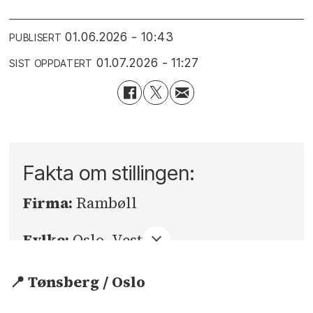
01.06.2026 - 10:43
PUBLISERT
01.07.2026 - 11:27
SIST OPPDATERT
Fakta om stillingen:
Firma:
Rambøll
Fylke:
Oslo, Vestfold
Sted:
Oslo, Tønsberg
📍 Tønsberg / Oslo