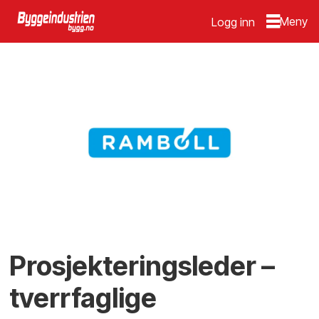
Logg inn
Prosjekteringsleder –
tverrfaglige