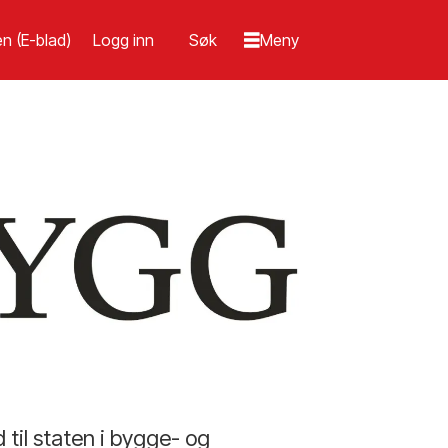
n (E-blad)
Logg inn
til staten i bygge- og