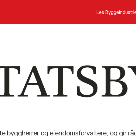
Les Byggeindustrie
e byggherrer og eiendomsforvaltere, og gir råd 