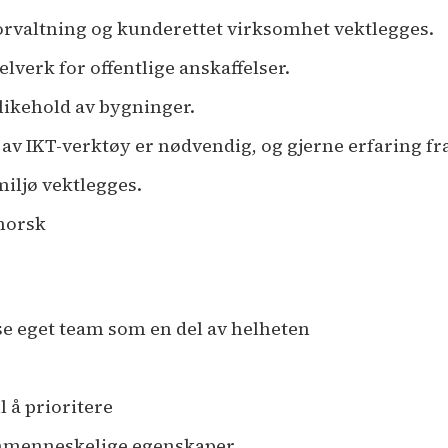
orvaltning og kunderettet virksomhet vektlegges.
lverk for offentlige anskaffelser.
dlikehold av bygninger.
av IKT-verktøy er nødvendig, og gjerne erfaring f
ljø vektlegges.
norsk
 se eget team som en del av helheten
 å prioritere
mmenneskelige egenskaper