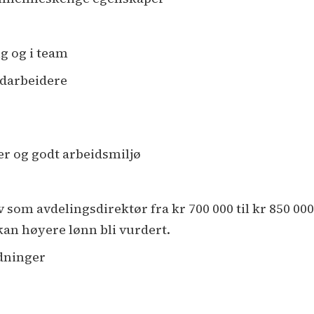
ig og i team
edarbeidere
er og godt arbeidsmiljø
v som avdelingsdirektør fra kr 700 000 til kr 850 0
 kan høyere lønn bli vurdert.
dninger