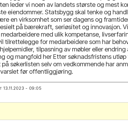
en leder vi noen av landets største og mest k
gste eiendommer. Statsbygg skal tenke og handle
 være en virksomhet som ser dagens og framtid
esielt på bærekraft, seriøsitet og innovasjon. V
 medarbeidere med ulik kompetanse, livserfaring
l tilrettelegge for medarbeidere som har behov f
jelpemidler, tilpasning av møbler eller endring
g og mangfold her Etter søknadsfristens utløp vi
ørt på søkerlisten selv om vedkommende har anm
 varslet før offentliggjøring.
13.11.2023 - 09:05
T