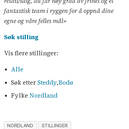
retail/salg, du får høy grad av frihet og et
fantastisk team i ryggen for å oppnå dine
egne og våre felles mål»
Søk stilling
Vis flere stillinger:
Alle
Søk etter
Steddy
,
Bodø
Fylke
Nordland
NORDLAND
STILLINGER