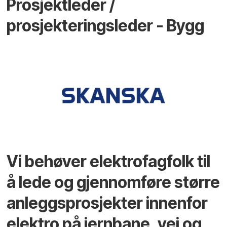
Prosjektleder /
prosjekteringsleder - Bygg
Vi behøver elektrofagfolk til
å lede og gjennomføre større
anleggsprosjekter innenfor
elektro på jernbane, vei og