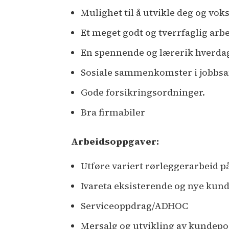
Mulighet til å utvikle deg og voks
Et meget godt og tverrfaglig arb
En spennende og lærerik hverdag
Sosiale sammenkomster i jobbs
Gode forsikringsordninger.
Bra firmabiler
Arbeidsoppgaver:
Utføre variert rørleggerarbeid p
Ivareta eksisterende og nye kun
Serviceoppdrag/ADHOC
Mersalg og utvikling av kundepo