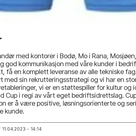
r
randør med kontorer i Bodø, Mo i Rana, Mosjøe
 og god kommunikasjon med våre kunder i bedrif
, få en komplett leveranse av alle tekniske fag
t med sin rekrutteringsstrategi og vi har en sto
yetableringer, vi er en støttespiller for kultur og
d Cup i regi av vårt eget bedriftsidrettslag. Cu
sjon er å være positive, løsningsorienterte og se
re kunde.
11.04.2023 - 14:14
T