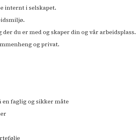
e internt i selskapet.
eidsmiljø.
 der du er med og skaper din og vår arbeidsplass.
ammenheng og privat.
å en faglig og sikker måte
der
rtefølje