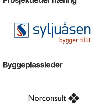
Prosjektleder næring
Byggeplassleder