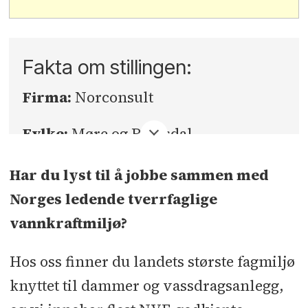
Fakta om stillingen:
Firma:
Norconsult
Fylke:
Møre og Romsdal
Sted:
Ørsta
Har du lyst til å jobbe sammen med
Norges ledende tverrfaglige
Søknadsfrist:
07.04.2026
vannkraftmiljø?
Hos oss finner du landets største fagmiljø
knyttet til dammer og vassdragsanlegg,