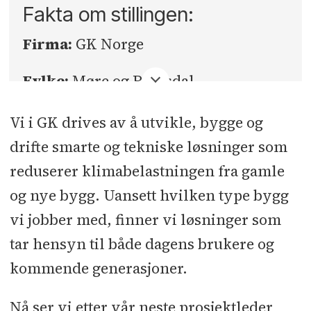
Fakta om stillingen:
Firma:
GK Norge
Fylke:
Møre og Romsdal
Sted:
Ålesund
Vi i GK drives av å utvikle, bygge og
drifte smarte og tekniske løsninger som
Søknadsfrist:
01.03.2026
reduserer klimabelastningen fra gamle
og nye bygg. Uansett hvilken type bygg
vi jobber med, finner vi løsninger som
tar hensyn til både dagens brukere og
kommende generasjoner.
Nå ser vi etter vår neste prosjektleder