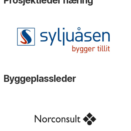
Prosjektleder næring
Byggeplassleder