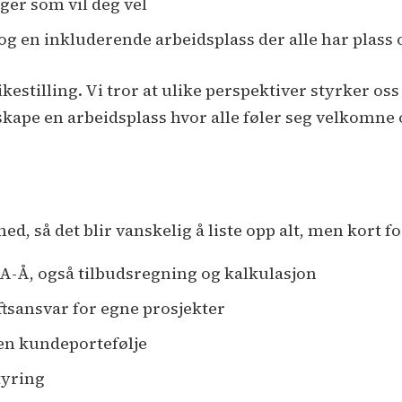
eger som vil deg vel
 og en inkluderende arbeidsplass der alle har plass o
kestilling. Vi tror at ulike perspektiver styrker os
 skape en arbeidsplass hvor alle føler seg velkomne 
ed, så det blir vanskelig å liste opp alt, men kort 
 A-Å, også tilbudsregning og kalkulasjon
tsansvar for egne prosjekter
en kundeportefølje
tyring