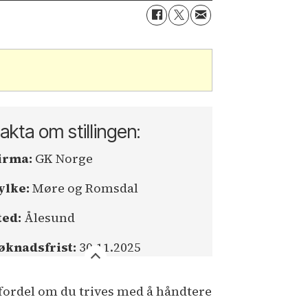
akta om stillingen:
irma:
GK Norge
ylke:
Møre og Romsdal
ted:
Ålesund
øknadsfrist:
30.11.2025
fordel om du trives med å håndtere