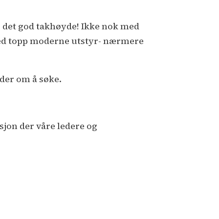
er det god takhøyde! Ikke nok med
med topp moderne utstyr- nærmere
eder om å søke.
sjon der våre ledere og