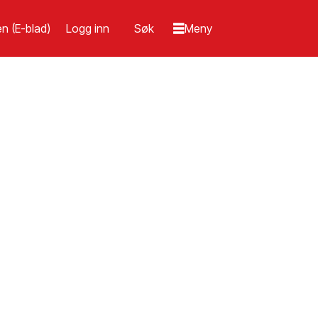
n (E-blad)
Logg inn