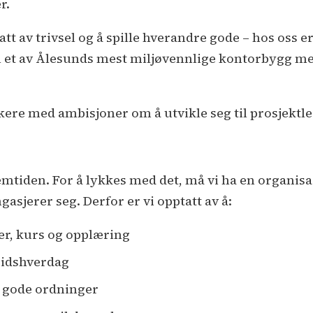
er.
att av trivsel og å spille hverandre gode – hos oss 
til et av Ålesunds mest miljøvennlige kontorbygg 
kere med ambisjoner om å utvikle seg til prosjektl
emtiden. For å lykkes med det, må vi ha en organisa
asjerer seg. Derfor er vi opptatt av å:
er, kurs og opplæring
eidshverdag
g gode ordninger