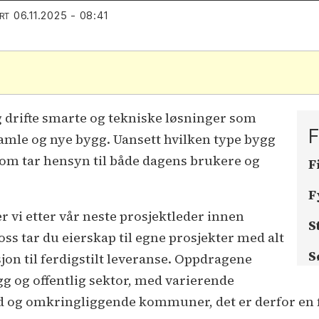
06.11.2025 - 08:41
RT
.
og drifte smarte og tekniske løsninger som
F
amle og nye bygg. Uansett hvilken type bygg
 som tar hensyn til både dagens brukere og
F
F
er vi etter vår neste prosjektleder innen
S
ss tar du eierskap til egne prosjekter med alt
S
on til ferdigstilt leveranse. Oppdragene
g og offentlig sektor, med varierende
nd og omkringliggende kommuner, det er derfor en 