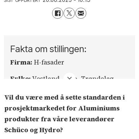
SIST OPPDATERT
Fakta om stillingen:
Firma:
H-fasader
Fylke:
Vestland, Oslo, Trøndelag,
Østfold, Møre og Romsdal
Vil du være med å sette standarden i
Sted:
Bergen, Oslo, Trondheim,
prosjektmarkedet for Aluminiums
Fredrikstad, Ålesund
produkter fra våre leverandører
Schüco og Hydro?
Søknadsfrist:
snarest