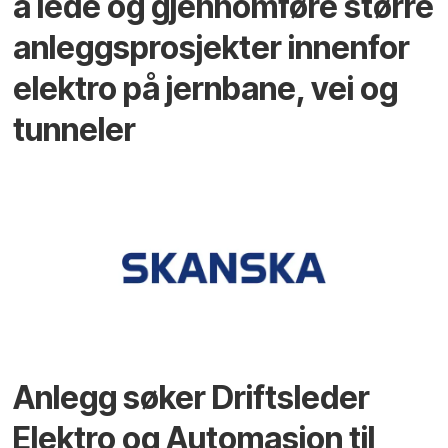
å lede og gjennomføre større
anleggsprosjekter innenfor
elektro på jernbane, vei og
tunneler
Anlegg søker Driftsleder
Elektro og Automasjon til