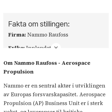
Fakta om stillingen:
Firma:
Nammo Raufoss
Fylke:
Innlandet
Sted:
Raufoss
Om Nammo Raufoss - Aerospace
Propulsion
Søknadsfrist:
21.06.2026
Nammo er en sentral aktør i utviklingen
av Europas forsvarskapasitet. Aerospace
Propulsion (AP) Business Unit er i sterk
vekst, og leveranser til kritiske