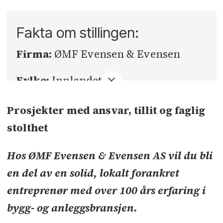
Fakta om stillingen:
Firma:
ØMF Evensen & Evensen
Fylke:
Innlandet
Sted:
Lillehammer
Prosjekter med ansvar, tillit og faglig
stolthet
Søknadsfrist:
28.06.2026
Hos ØMF Evensen & Evensen AS vil du bli
en del av en solid, lokalt forankret
entreprenør med over 100 års erfaring i
bygg- og anleggsbransjen.