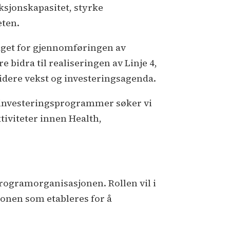
ksjonskapasitet, styrke
eten.
aget for gjennomføringen av
bidra til realiseringen av Linje 4,
videre vekst og investeringsagenda.
e investeringsprogrammer søker vi
iviteter innen Health,
programorganisasjonen. Rollen vil i
jonen som etableres for å