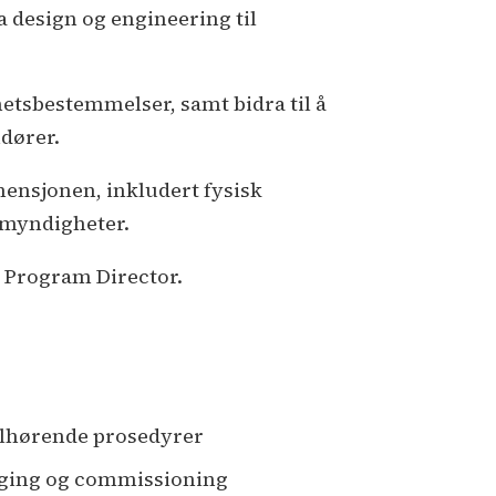
a design og engineering til
hetsbestemmelser, samt bidra til å
dører.
mensjonen, inkludert fysisk
e myndigheter.
l Program Director.
ilhørende prosedyrer
ygging og commissioning