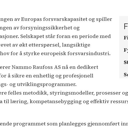
ingen av Europas forsvarskapasitet og spiller
F
gingen av forsyningssikkerhet og
asjoner. Selskapet står foran en periode med
F
evet av økt etterspørsel, langsiktige
F
hov for å styrke europeisk forsvarsindustri.
S
lerer Nammo Raufoss AS nå en dedikert
S
r å sikre en enhetlig og profesjonell
ngs- og utviklingsprogrammer.
e felles metodikk, styringsmodeller, prosesser og
til læring, kompetansebygging og effektiv ressurs
attende programmet som planlegges gjennomført in