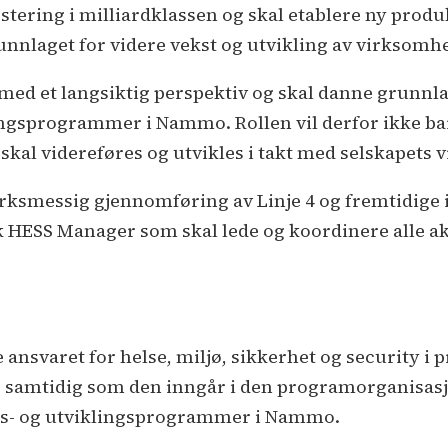
ering i milliardklassen og skal etablere ny produ
unnlaget for videre vekst og utvikling av virksomh
ed et langsiktig perspektiv og skal danne grunnl
ngsprogrammer i Nammo. Rollen vil derfor ikke bare 
 skal videreføres og utvikles i takt med selskapets 
verksmessig gjennomføring av Linje 4 og fremtidig
 HESS Manager som skal lede og koordinere alle akt
nsvaret for helse, miljø, sikkerhet og security i 
e 4, samtidig som den inngår i den programorganisas
ngs- og utviklingsprogrammer i Nammo.