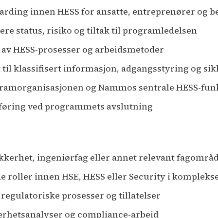
rding innen HESS for ansatte, entreprenører og 
re status, risiko og tiltak til programledelsen
ng av HESS-prosesser og arbeidsmetoder
 til klassifisert informasjon, adgangsstyring og si
gramorganisasjonen og Nammos sentrale HESS-fun
erføring ved programmets avslutning
kerhet, ingeniørfag eller annet relevant fagområ
 roller innen HSE, HESS eller Security i komplekse
egulatoriske prosesser og tillatelser
kerhetsanalyser og compliance-arbeid