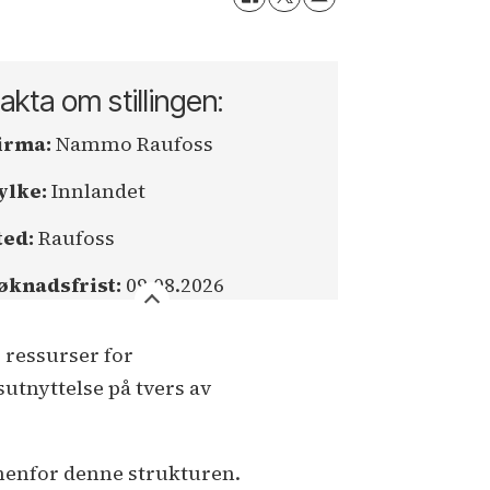
akta om stillingen:
irma:
Nammo Raufoss
ylke:
Innlandet
ted:
Raufoss
øknadsfrist:
09.08.2026
 ressurser for
utnyttelse på tvers av
nenfor denne strukturen.