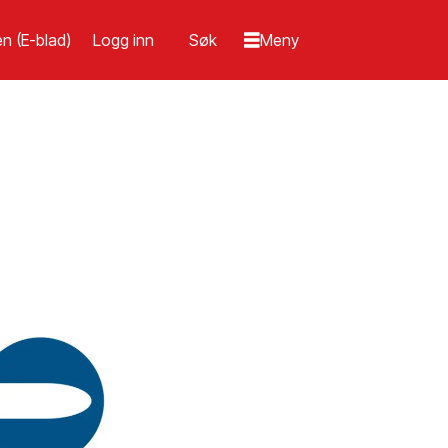
n (E-blad)
Logg inn