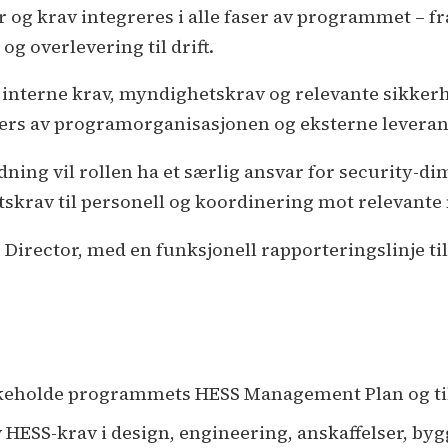
r og krav integreres i alle faser av programmet – fr
 og overlevering til drift.
av interne krav, myndighetskrav og relevante sikker
tvers av programorganisasjonen og eksterne leveran
ning vil rollen ha et særlig ansvar for security-di
tskrav til personell og koordinering mot relevant
Director, med en funksjonell rapporteringslinje ti
ikeholde programmets HESS Management Plan og t
v HESS-krav i design, engineering, anskaffelser, b