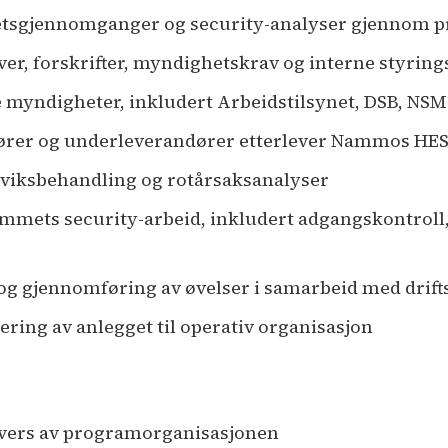
hetsgjennomganger og security-analyser gjennom p
lover, forskrifter, myndighetskrav og interne styri
 myndigheter, inkludert Arbeidstilsynet, DSB, NSM
ndører og underleverandører etterlever Nammos HE
vviksbehandling og rotårsaksanalyser
mmets security-arbeid, inkludert adgangskontroll, 
 og gjennomføring av øvelser i samarbeid med drif
ering av anlegget til operativ organisasjon
 tvers av programorganisasjonen