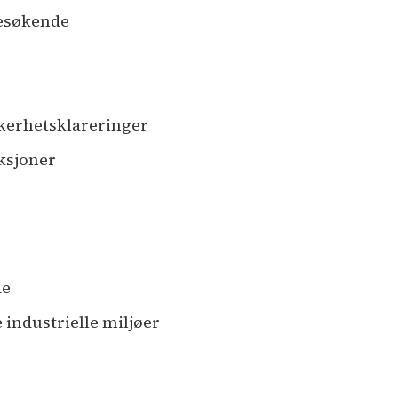
besøkende
kkerhetsklareringer
ksjoner
de
 industrielle miljøer