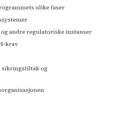
rogrammets ulike faser
ngssystemer
 og andre regulatoriske instanser
SS-krav
sikringstiltak og
tsorganisasjonen