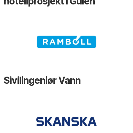
hotellprosjekt i Gulen
Sivilingeniør Vann