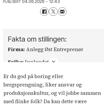
04.06.2026 - 12:43
PUBLISERT
Fakta om stillingen:
Firma:
Anlegg Øst Entreprenør
Fylke:
Innlandet
Sted:
Lillehammer
Er du god på boring eller
bergsprengning, liker ansvar og
Søknadsfrist:
22.06.2026
produksjonskultur, og vil jobbe sammen
med flinke folk? Da kan dette være