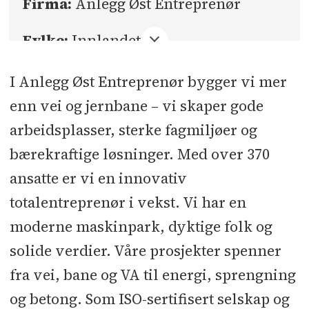
Firma:
Anlegg Øst Entreprenør
Fylke:
Innlandet
Sted:
Lillehammer / prosjektbasert
I Anlegg Øst Entreprenør bygger vi mer
enn vei og jernbane – vi skaper gode
Søknadsfrist:
28.09.2025
arbeidsplasser, sterke fagmiljøer og
bærekraftige løsninger. Med over 370
ansatte er vi en innovativ
totalentreprenør i vekst. Vi har en
moderne maskinpark, dyktige folk og
solide verdier. Våre prosjekter spenner
fra vei, bane og VA til energi, sprengning
og betong. Som ISO-sertifisert selskap og