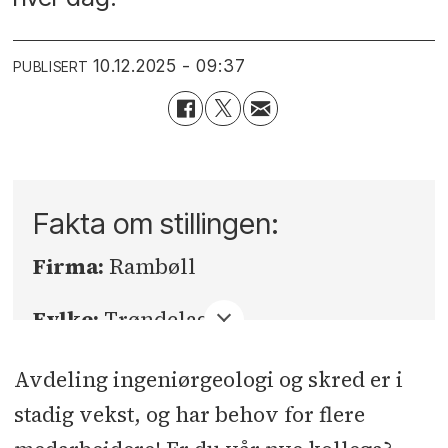
10.12.2025 - 09:37
PUBLISERT
Fakta om stillingen:
Firma:
Rambøll
Fylke:
Trøndelag
Sted:
Trondheim
Avdeling ingeniørgeologi og skred er i
stadig vekst, og har behov for flere
Søknadsfrist:
10.01.2026